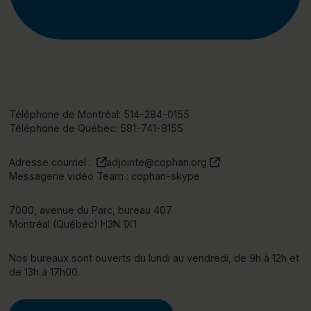
Téléphone de Montréal:
514-284-0155
Téléphone de Québec:
581-741-8155
(ce lien s’ouvrira dans une nouvelle fenêtre
(ce lien s’ouvrira d
Adresse courriel :
adjointe@cophan.org
Messagerie vidéo Team : cophan-skype
7000, avenue du Parc, bureau 407
Montréal (Québec) H3N 1X1
Nos bureaux sont ouverts du lundi au vendredi, de 9h à 12h et
de 13h à 17h00.