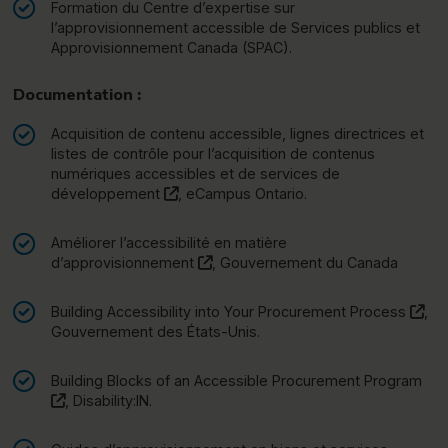
Formation du Centre d’expertise sur
l’approvisionnement accessible de Services publics et
Approvisionnement Canada (SPAC).
Documentation :
Acquisition de contenu accessible, lignes directrices et
listes de contrôle pour l’acquisition de contenus
numériques accessibles et de services de
(ce lien s’ouvrira dans une nouvelle fen
développement
, eCampus Ontario.
Améliorer l’accessibilité en matière
(ce lien s’ouvrira dans une nouvell
d’approvisionnement
, Gouvernement du Canada
(ce
Building Accessibility into Your Procurement Process
,
Gouvernement des États-Unis.
Building Blocks of an Accessible Procurement Program
(ce lien s’ouvrira dans une nouvelle fenêtre)"
, Disability:IN.