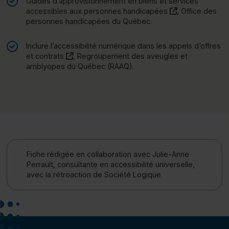
Guides d’approvisionnement en biens et services
(ce lien s’ouvr
accessibles aux personnes handicapées
, Office des
personnes handicapées du Québec.
Inclure l’accessibilité numérique dans les appels d’offres
(ce lien s’ouvrira dans une nouvelle fenêtre)"
et contrats
, Regroupement des aveugles et
amblyopes du Québec (RAAQ).
Fiche rédigée en collaboration avec Julie-Anne
Perrault, consultante en accessibilité universelle,
avec la rétroaction de Société Logique.