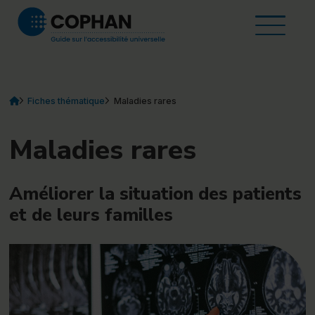
Accueil
Aller au contenu
À propos du guide
Ouvrir
Fiches thématique
Ressources et outils
Contact
FR
EN
Vous êtes ici :
Accueil
élément actuel
Fiches thématique
Maladies rares
(actuellement sélectionné)
Maladies rares
Améliorer la situation des patients
et de leurs familles